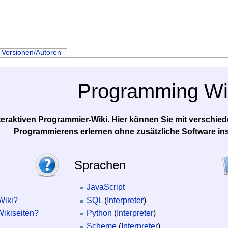
Versionen/Autoren
Programming Wi
eraktiven Programmier-Wiki. Hier können Sie mit versch
Programmierens erlernen ohne zusätzliche Software ins
Sprachen
JavaScript
Wiki?
SQL
(
Interpreter
)
 Wikiseiten?
Python
(
Interpreter
)
Scheme
(
Interpreter
)