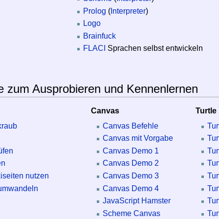
Prolog
(
Interpreter
)
Logo
Brainfuck
FLACI
Sprachen selbst entwickeln
e zum Ausprobieren und Kennenlernen
Canvas
Turtle
kraub
Canvas Befehle
Tur
Canvas mit Vorgabe
Tur
üfen
Canvas Demo 1
Tur
en
Canvas Demo 2
Tur
iseiten nutzen
Canvas Demo 3
Tur
 umwandeln
Canvas Demo 4
Tur
JavaScript Hamster
Tur
Scheme Canvas
Tur