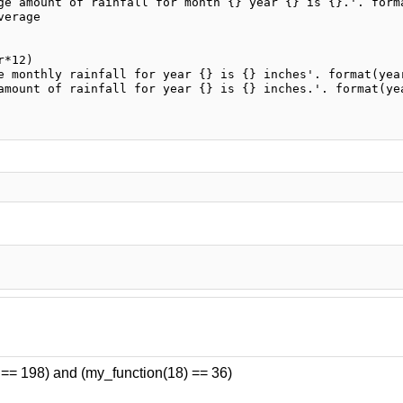
) == 198) and (my_function(18) == 36)