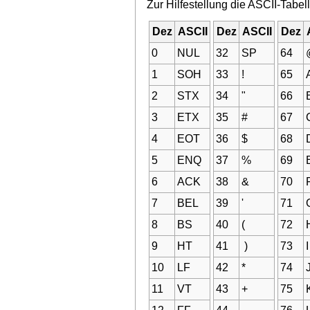
Zur Hilfestellung die ASCII-Tabell
Dez
ASCII
Dez
ASCII
Dez
0
NUL
32
SP
64
1
SOH
33
!
65
2
STX
34
"
66
3
ETX
35
#
67
4
EOT
36
$
68
5
ENQ
37
%
69
6
ACK
38
&
70
7
BEL
39
'
71
8
BS
40
(
72
9
HT
41
)
73
I
10
LF
42
*
74
11
VT
43
+
75