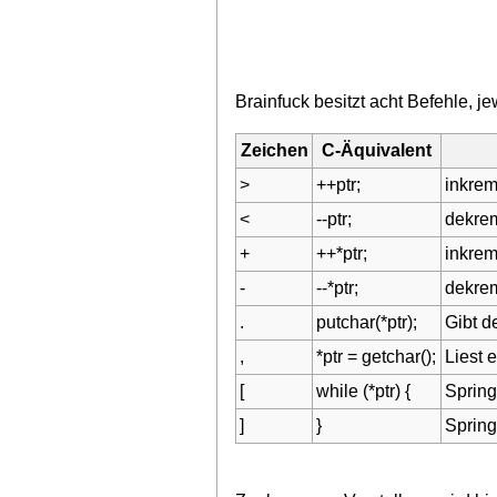
Brainfuck besitzt acht Befehle, 
Zeichen
C-Äquivalent
>
++ptr;
inkrem
<
--ptr;
dekrem
+
++*ptr;
inkrem
-
--*ptr;
dekrem
.
putchar(*ptr);
Gibt d
,
*ptr = getchar();
Liest 
[
while (*ptr) {
Spring
]
}
Spring