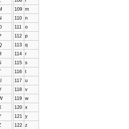
L
108
l
M
109
m
N
110
n
O
111
o
P
112
p
Q
113
q
R
114
r
S
115
s
T
116
t
U
117
u
V
118
v
W
119
w
X
120
x
Y
121
y
Z
122
z