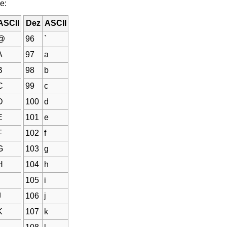
e:
ASCII
Dez
ASCII
@
96
`
A
97
a
B
98
b
C
99
c
D
100
d
E
101
e
F
102
f
G
103
g
H
104
h
105
i
J
106
j
K
107
k