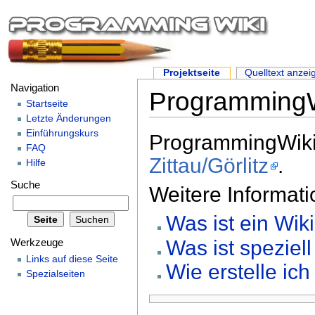
Projektseite
Quelltext anzei
Navigation
ProgrammingW
Startseite
Letzte Änderungen
Einführungskurs
ProgrammingWiki 
FAQ
Zittau/Görlitz
.
Hilfe
Suche
Weitere Informati
Was ist ein Wik
Was ist speziel
Werkzeuge
Links auf diese Seite
Wie erstelle ich
Spezialseiten