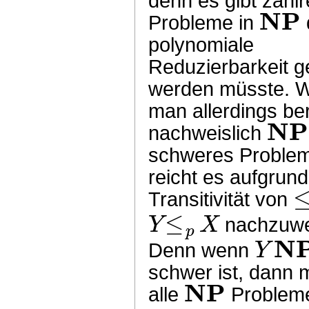
denn es gibt zahlr
NP
Probleme in
polynomiale
Reduzierbarkeit g
werden müsste. 
man allerdings ber
NP
nachweislich
schweres Proble
reicht es aufgrund
Transitivität von
≤
Y
X
nachzuwe
p
N
Y
Denn wenn
schwer ist, dann
NP
alle
Problem