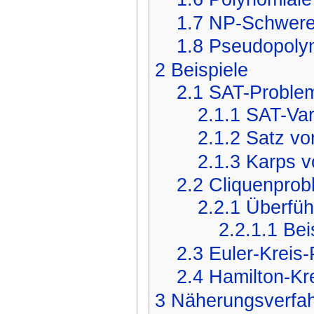
1.7
NP-Schwere 
1.8
Pseudopolyn
2
Beispiele
2.1
SAT-Proble
2.1.1
SAT-Var
2.1.2
Satz vo
2.1.3
Karps v
2.2
Cliquenprob
2.2.1
Überfüh
2.2.1.1
Bei
2.3
Euler-Kreis
2.4
Hamilton-Kr
3
Näherungsverfa