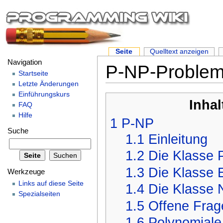
Seite
Quelltext anzeigen
Navigation
P-NP-Problem
Startseite
Letzte Änderungen
Einführungskurs
Inhal
FAQ
Hilfe
1
P-NP
Suche
1.1
Einleitung
1.2
Die Klasse 
1.3
Die Klasse
Werkzeuge
Links auf diese Seite
1.4
Die Klasse 
Spezialseiten
1.5
Offene Frag
1.6
Polynomiale