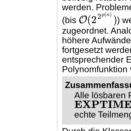
werden. Probleme
(
)
2
p
n
(
2
)
O
(bis
) w
zugeordnet. Anal
höhere Aufwände
fortgesetzt werde
entsprechender E
Polynomfunktion
Zusammenfass
Alle lösbaren
EXPTIM
echte Teilme