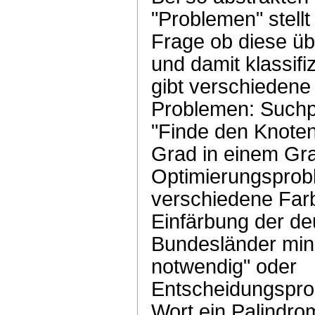
"Problemen" stell
Frage ob diese üb
und damit klassifi
gibt verschiedene
Problemen: Suchp
"Finde den Knote
Grad in einem Gr
Optimierungsprob
verschiedene Farb
Einfärbung der d
Bundesländer min
notwendig" oder
Entscheidungsprob
Wort ein Palindrom