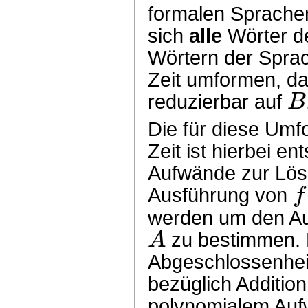
formalen Sprache
sich
alle
Wörter d
Wörtern der Spr
Zeit umformen, da
B
reduzierbar auf
Die für diese Umf
Zeit ist hierbei e
Aufwände zur Lö
f
Ausführung von
werden um den A
A
zu bestimmen. 
Abgeschlossenhei
bezüglich Addition 
polynomialem Auf