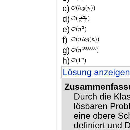
(
(
)
)
O
c)
l
o
g
n
2
(
)
n
O
d)
−
1
n
2
(
)
e)
O
n
(
(
)
)
O
f)
n
l
o
g
n
1000000
(
)
g)
O
n
(
1
)
n
O
h)
Lösung anzeige
Zusammenfass
Durch die Kla
lösbaren Pro
eine obere Sc
definiert und 