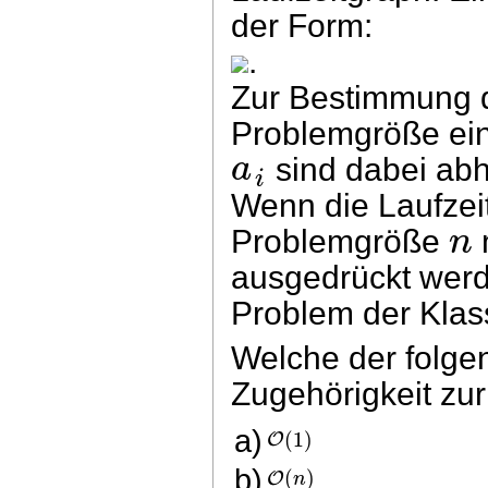
der Form:
.
Zur Bestimmung d
Problemgröße ein
a
sind dabei abh
i
Wenn die Laufzeit
n
Problemgröße
ausgedrückt werd
Problem der Kla
Welche der folge
Zugehörigkeit zu
(
1
)
O
a)
(
)
O
b)
n