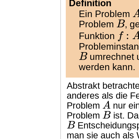
Definition
Ein Problem
B
Problem
, g
:
f
Funktion
Probleminsta
B
umrechnet u
werden kann.
Abstrakt betracht
anderes als die Fe
A
Problem
nur ein
B
Problem
ist. D
B
Entscheidungsp
man sie auch als