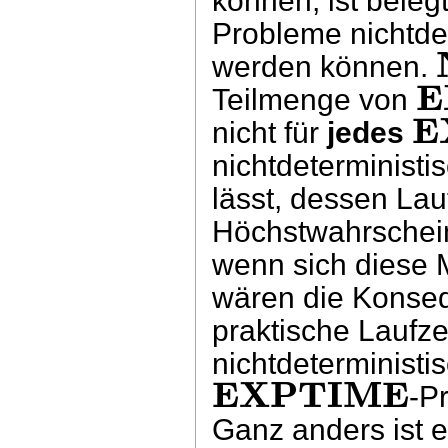
können, ist beleg
Probleme nichtdet
werden können.
E
Teilmenge von
E
nicht für
jedes
nichtdeterministi
lässt, dessen Lauf
Höchstwahrscheinl
wenn sich diese 
wären die Konseq
praktische Laufz
nichtdeterministi
EXPTIME
-P
Ganz anders ist e