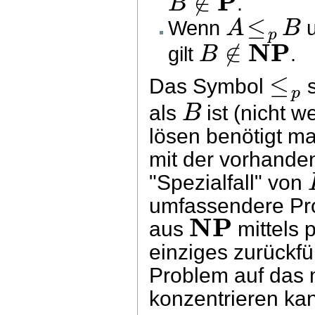
P
∉
B
.
≤
A
B
Wenn
p
NP
∉
B
gilt
.
≤
Das Symbol
s
p
B
als
ist (nicht 
lösen benötigt m
mit der vorhande
"Spezialfall" von
umfassendere Pr
NP
aus
mittels 
einziges zurückfü
Problem auf das 
konzentrieren ka