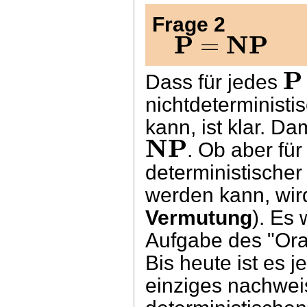
Frage 2
P
NP
=
P
Dass für jedes
nichtdeterminist
kann, ist klar. Dam
NP
. Ob aber fü
deterministische
werden kann, wird
Vermutung
). Es
Aufgabe des "Orak
Bis heute ist es 
einziges nachwei