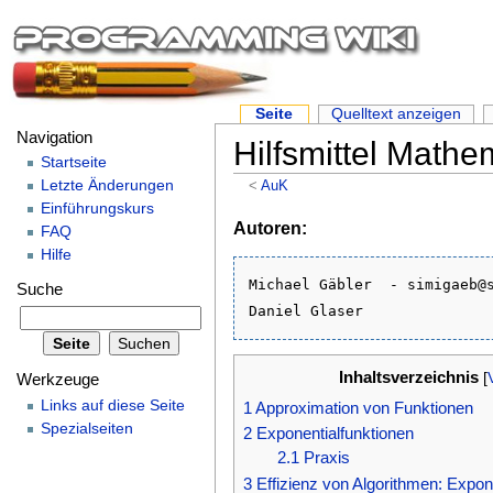
Seite
Quelltext anzeigen
Navigation
Hilfsmittel Mathe
Startseite
Letzte Änderungen
<
AuK
Einführungskurs
Autoren:
FAQ
Hilfe
Michael Gäbler  - simigaeb@s
Suche
Inhaltsverzeichnis
[
Werkzeuge
Links auf diese Seite
1
Approximation von Funktionen
Spezialseiten
2
Exponentialfunktionen
2.1
Praxis
3
Effizienz von Algorithmen: Expon