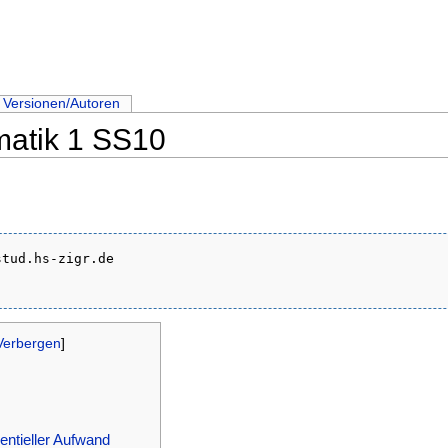
Versionen/Autoren
matik 1 SS10
tud.hs-zigr.de

Verbergen
]
entieller Aufwand