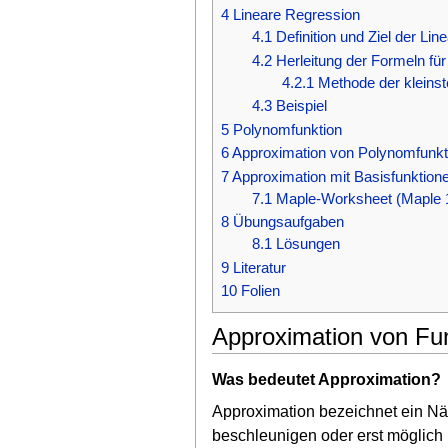
4
Lineare Regression
4.1
Definition und Ziel der Li
4.2
Herleitung der Formeln für
4.2.1
Methode der kleinst
4.3
Beispiel
5
Polynomfunktion
6
Approximation von Polynomfunkt
7
Approximation mit Basisfunktione
7.1
Maple-Worksheet (Maple 
8
Übungsaufgaben
8.1
Lösungen
9
Literatur
10
Folien
Approximation von Fu
Was bedeutet Approximation?
Approximation bezeichnet ein Näh
beschleunigen oder erst möglic