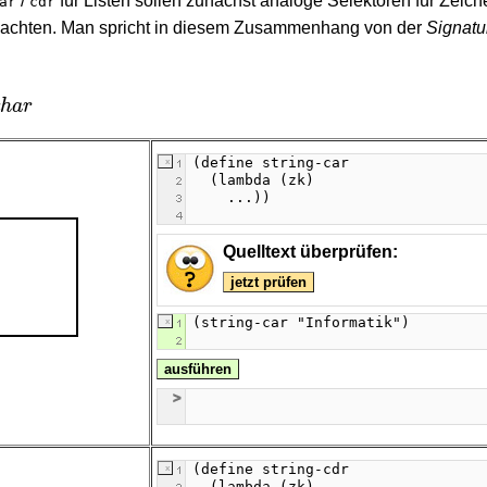
/
für Listen sollen zunächst analoge Selektoren für Zeich
ar
cdr
u achten. Man spricht in diesem Zusammenhang von der
Signatu
c
h
a
r
Quelltext überprüfen:
jetzt prüfen
ausführen