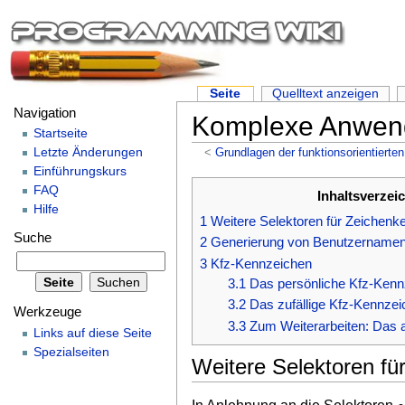
Seite
Quelltext anzeigen
Navigation
Komplexe Anwend
Startseite
Letzte Änderungen
<
Grundlagen der funktionsorientier
Einführungskurs
FAQ
Inhaltsverzei
Hilfe
1
Weitere Selektoren für Zeichenke
Suche
2
Generierung von Benutzernamen
3
Kfz-Kennzeichen
3.1
Das persönliche Kfz-Kenn
3.2
Das zufällige Kfz-Kennzei
Werkzeuge
3.3
Zum Weiterarbeiten: Das a
Links auf diese Seite
Spezialseiten
Weitere Selektoren fü