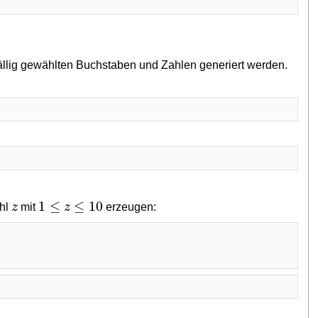
llig gewählten Buchstaben und Zahlen generiert werden.
1
≤
≤
10
z
z
ahl
mit
erzeugen: