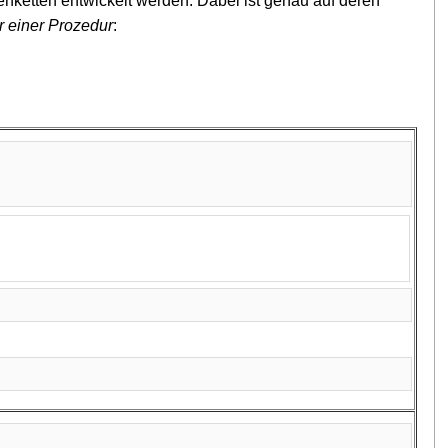
enketten entwickelt werden. Dabei ist genau auf deren
r einer Prozedur
: