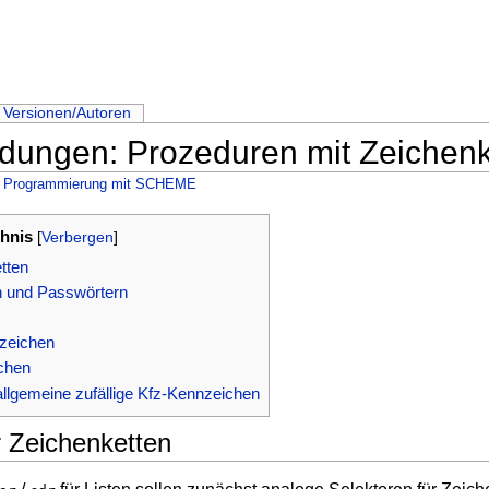
Versionen/Autoren
ungen: Prozeduren mit Zeichenke
ten Programmierung mit SCHEME
chnis
[
Verbergen
]
tten
 und Passwörtern
zeichen
chen
llgemeine zufällige Kfz-Kennzeichen
r Zeichenketten