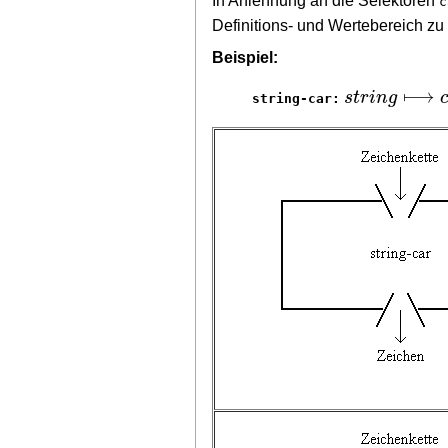
In Anlehnung an die Selektoren
c
Definitions- und Wertebereich z
Beispiel:
⟼
s
t
r
i
n
g
string-car: