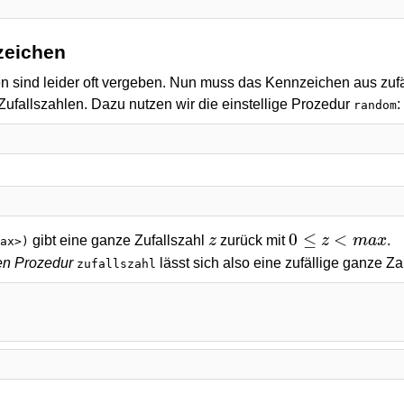
zeichen
sind leider oft vergeben. Nun muss das Kennzeichen aus zufä
Zufallszahlen. Dazu nutzen wir die einstellige Prozedur
:
random
0
≤
<
z
z
m
a
x
gibt eine ganze Zufallszahl
zurück mit
.
max>)
gen Prozedur
lässt sich also eine zufällige ganze Z
zufallszahl