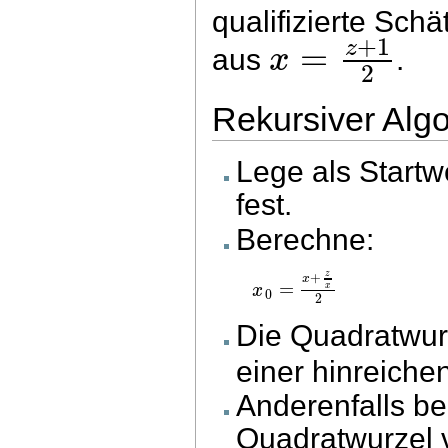
qualifizierte Sch
+
1
=
z
x
aus
.
2
Rekursiver Alg
Lege als Startw
fest.
Berechne:
z
+
x
=
x
x
0
2
Die Quadratwur
einer hinreiche
Anderenfalls be
Quadratwurzel