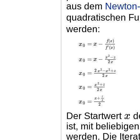
aus dem
Newton-
quadratischen Fu
werden:
(
)
f
x
=
−
x
x
0
′
(
)
f
x
2
−
=
−
x
z
x
x
0
2
x
2
2
2
−
+
x
x
z
=
x
0
2
x
2
+
x
z
=
x
0
2
x
z
+
x
=
x
x
0
2
x
Der Startwert
de
ist, mit beliebige
werden. Die Itera