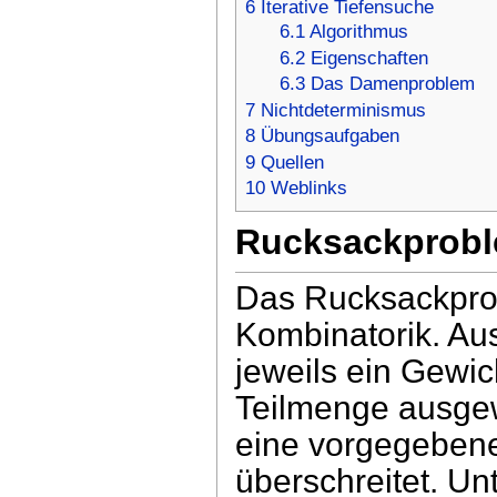
6
Iterative Tiefensuche
6.1
Algorithmus
6.2
Eigenschaften
6.3
Das Damenproblem
7
Nichtdeterminismus
8
Übungsaufgaben
9
Quellen
10
Weblinks
Rucksackprob
Das Rucksackprob
Kombinatorik. Au
jeweils ein Gewic
Teilmenge ausge
eine vorgegebene
überschreitet. Un