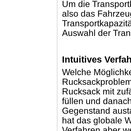
Um die Transport
also das Fahrzeug
Transportkapazitä
Auswahl der Trans
Intuitives Verfa
Welche Möglichke
Rucksackproblem 
Rucksack mit zuf
füllen und danac
Gegenstand aust
hat das globale 
Verfahren aber w