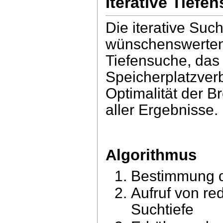
Iterative Tiefe
Die iterative Suc
wünschenswerten 
Tiefensuche, das 
Speicherplatzver
Optimalität der B
aller Ergebnisse.
Algorithmus
Bestimmung d
Aufruf von red
Suchtiefe