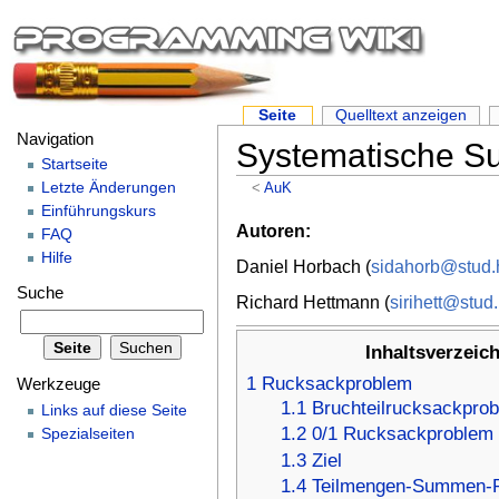
Seite
Quelltext anzeigen
Navigation
Systematische S
Startseite
Letzte Änderungen
<
AuK
Einführungskurs
Autoren:
FAQ
Hilfe
Daniel Horbach (
sidahorb@stud.h
Suche
Richard Hettmann (
sirihett@stud.
Inhaltsverzeic
1
Rucksackproblem
Werkzeuge
1.1
Bruchteilrucksackpro
Links auf diese Seite
1.2
0/1 Rucksackproblem
Spezialseiten
1.3
Ziel
1.4
Teilmengen-Summen-