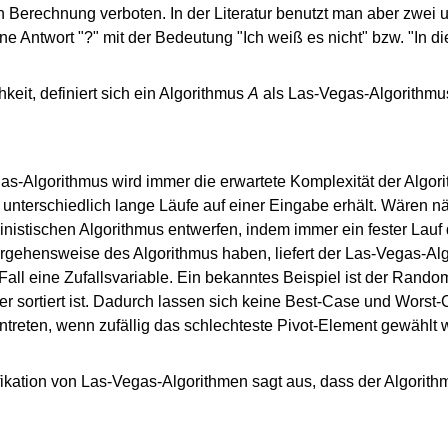
 Berechnung verboten. In der Literatur benutzt man aber zwei
e Antwort "?" mit der Bedeutung "Ich weiß es nicht" bzw. "In di
keit, definiert sich ein Algorithmus
A
als Las-Vegas-Algorithmu
gas-Algorithmus wird immer die erwartete Komplexität der Algori
n unterschiedlich lange Läufe auf einer Eingabe erhält. Wären n
inistischen Algorithmus entwerfen, indem immer ein fester Lauf 
Vorgehensweise des Algorithmus haben, liefert der Las-Vegas-Al
 Fall eine Zufallsvariable. Ein bekanntes Beispiel ist der Rando
 sortiert ist. Dadurch lassen sich keine Best-Case und Worst
ntreten, wenn zufällig das schlechteste Pivot-Element gewählt w
fikation von Las-Vegas-Algorithmen sagt aus, dass der Algorit