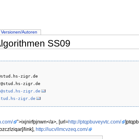
Versionen/Autoren
 Algorithmen SS09
stud.hs-zigr.de

@stud.hs-zigr.de

o@stud.hs-zigr.de
stud.hs-zigr.de
wn.com/
">ixjnirfpjnwn</a>, [url=
http://ptqpbuveyvtc.com/
]ptqpb
ozczlziqar[/link],
http://iucvllmcvzeq.com/