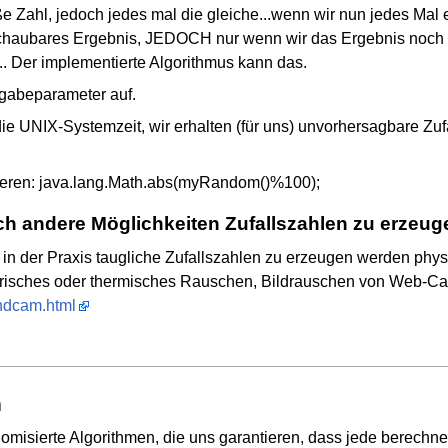
oße Zahl, jedoch jedes mal die gleiche...wenn wir nun jedes Ma
chaubares Ergebnis, JEDOCH nur wenn wir das Ergebnis noch n
. Der implementierte Algorithmus kann das.
gabeparameter auf.
die UNIX-Systemzeit, wir erhalten (für uns) unvorhersagbare Zuf
obieren: java.lang.Math.abs(myRandom()%100);
och andere Möglichkeiten Zufallszahlen zu erzeug
n der Praxis taugliche Zufallszahlen zu erzeugen werden physi
risches oder thermisches Rauschen, Bildrauschen von Web-Cams 
andcam.html
n
isierte Algorithmen, die uns garantieren, dass jede berechnete 