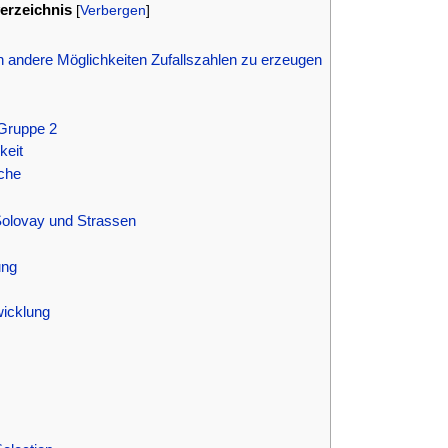
verzeichnis
[
Verbergen
]
ch andere Möglichkeiten Zufallszahlen zu erzeugen
Gruppe 2
keit
che
Solovay und Strassen
ung
wicklung