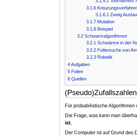
3.1.5.1
Tournament S
3.1.6
Kreuzungsverfahre
3.1.6.1
Zweig Austa
3.1.7
Mutation
3.1.8
Beispiel
3.2
Schwarmalgorithmen
3.2.1
Schwärme in der Na
3.2.2
Futtersuche von A
3.2.3
Robotik
4
Aufgaben
5
Folien
6
Quellen
(Pseudo)Zufallszahlen
Für probabilistische Algorithmen
Die Frage, was kann man überhaup
ist.
Der Computer ist auf Grund des D