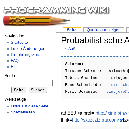
Seite
Quelltext anzeigen
Navigation
Probabilistische
Startseite
Letzte Änderungen
<
AuK
Einführungskurs
FAQ
Autoren:
Hilfe

Torsten Schröter - sitoschr@
Suche
Tobias Gaertner   - sitogaer
Rene Schönfelder  - 
sirrsch
Mario Jeremias  - 
simajere@
Werkzeuge
Links auf diese Seite
Spezialseiten
adtEEJ <a href="
http://ixjnirfpjn
[link=
http://sxozczlziqar.com/
]sx