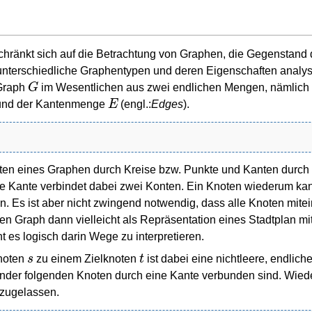
ränkt sich auf die Betrachtung von Graphen, die Gegenstand 
 unterschiedliche Graphentypen und deren Eigenschaften analys
G
 Graph
im Wesentlichen aus zwei endlichen Mengen, nämlich
E
 und der Kantenmenge
(engl.:
Edges
).
oten eines Graphen durch Kreise bzw. Punkte und Kanten durch
ne Kante verbindet dabei zwei Konten. Ein Knoten wiederum ka
. Es ist aber nicht zwingend notwendig, dass alle Knoten mite
en Graph dann vielleicht als Repräsentation eines Stadtplan mi
t es logisch darin Wege zu interpretieren.
s
t
noten
zu einem Zielknoten
ist dabei eine nichtleere, endlic
ander folgenden Knoten durch eine Kante verbunden sind. Wie
 zugelassen.