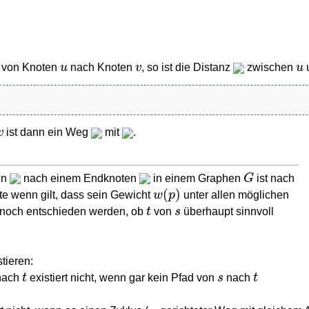
u
v
u
 von Knoten
nach Knoten
, so ist die Distanz
zwischen
v
ist dann ein Weg
mit
.
G
en
nach einem Endknoten
in einem Graphen
ist nach
(
)
w
p
ste wenn gilt, dass sein Gewicht
unter allen möglichen
t
s
noch entschieden werden, ob
von
überhaupt sinnvoll
stieren:
t
s
t
ach
existiert nicht, wenn gar kein Pfad von
nach