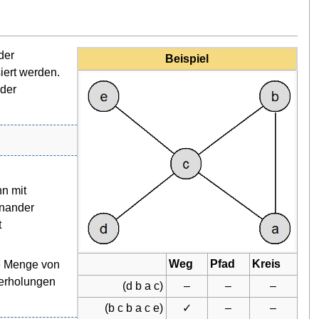
der
Beispiel
iert werden.
 der
nn mit
inander
t
Weg
Pfad
Kreis
he Menge von
derholungen
(d b a c)
–
–
–
(b c b a c e)
✓
–
–