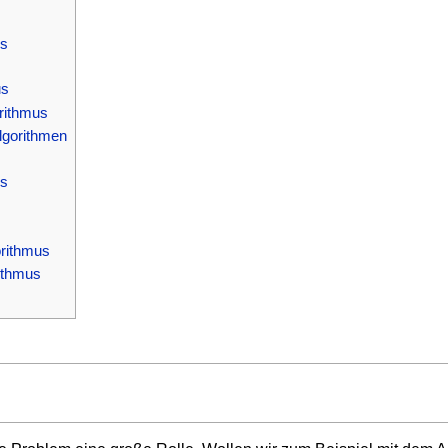
us
us
orithmus
Algorithmen
us
orithmus
ithmus