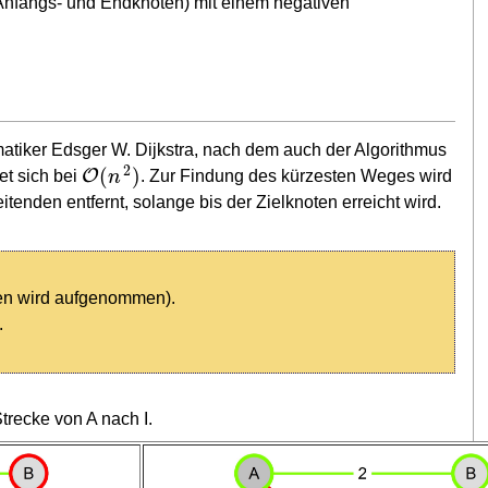
em Anfangs- und Endknoten) mit einem negativen
atiker Edsger W. Dijkstra, nach dem auch der Algorithmus
2
(
)
O
n
et sich bei
. Zur Findung des kürzesten Weges wird
nden entfernt, solange bis der Zielknoten erreicht wird.
ten wird aufgenommen).
.
Strecke von A nach I.