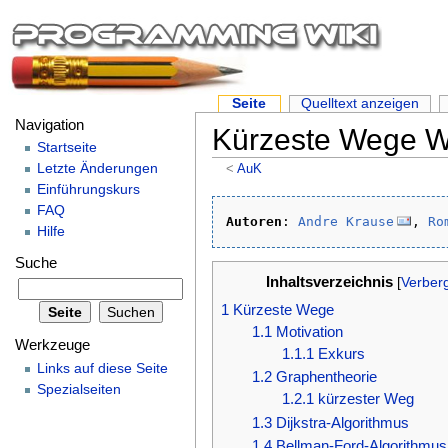
Seite
Quelltext anzeigen
Navigation
Kürzeste Wege 
Startseite
Letzte Änderungen
<
AuK
Einführungskurs
FAQ
Autoren
: 
Andre Krause
, 
Ro
Hilfe
Suche
Inhaltsverzeichnis
[
Verber
1
Kürzeste Wege
1.1
Motivation
Werkzeuge
1.1.1
Exkurs
Links auf diese Seite
1.2
Graphentheorie
Spezialseiten
1.2.1
kürzester Weg
1.3
Dijkstra-Algorithmus
1.4
Bellman-Ford-Algorithmus