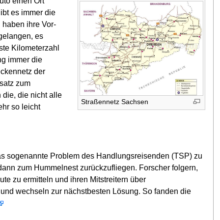
uto einen Ort
ibt es immer die
 haben ihre Vor-
 gelangen, es
ste Kilometerzahl
ng immer die
eckennetz der
nsatz zum
ie, die nicht alle
Straßennetz Sachsen
hr so leicht
 das sogenannte Problem des Handlungsreisenden (TSP) zu
dann zum Hummelnest zurückzufliegen. Forscher folgern,
e zu ermitteln und ihren Mitstreitern über
auf und wechseln zur nächstbesten Lösung. So fanden die