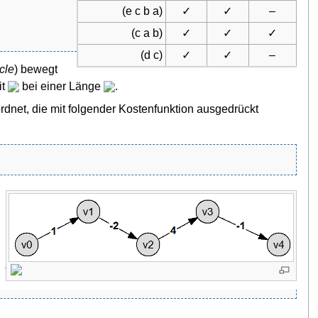
(e c b a)
✓
✓
–
(c a b)
✓
✓
✓
(d c)
✓
✓
–
cle
) bewegt
it
bei einer Länge
.
net, die mit folgender Kostenfunktion ausgedrückt