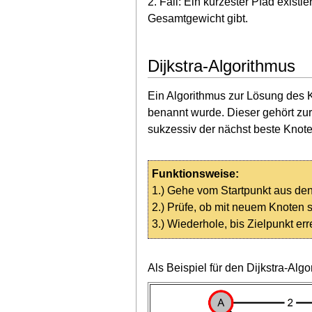
2. Fall: Ein kürzester Pfad exist
Gesamtgewicht gibt.
Dijkstra-Algorithmus
Ein Algorithmus zur Lösung des 
benannt wurde. Dieser gehört zu
sukzessiv der nächst beste Knote
Funktionsweise:
1.) Gehe vom Startpunkt aus de
2.) Prüfe, ob mit neuem Knoten s
3.) Wiederhole, bis Zielpunkt err
Als Beispiel für den Dijkstra-Alg