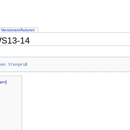
Versionen/Autoren
WS13-14
man Stange
gen
]