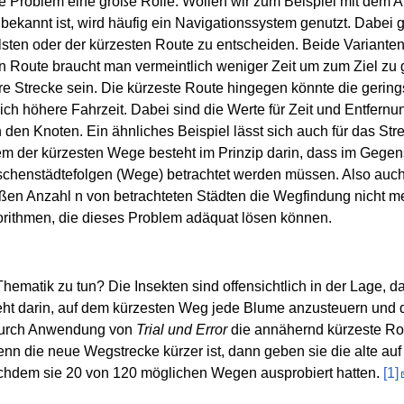
ge Problem eine große Rolle. Wollen wir zum Beispiel mit dem A
bekannt ist, wird häufig ein Navigationssystem genutzt. Dabei g
lsten oder der kürzesten Route zu entscheiden. Beide Varianten
en Route braucht man vermeintlich weniger Zeit um zum Ziel zu
re Strecke sein. Die kürzeste Route hingegen könnte die gering
ich höhere Fahrzeit. Dabei sind die Werte für Zeit und Entfernu
en Knoten. Ein ähnliches Beispiel lässt sich auch für das Str
em der kürzesten Wege besteht im Prinzip darin, dass im Gege
chenstädtefolgen (Wege) betrachtet werden müssen. Also auch d
oßen Anzahl n von betrachteten Städten die Wegfindung nicht me
gorithmen, die dieses Problem adäquat lösen können.
ematik zu tun? Die Insekten sind offensichtlich in der Lage,
eht darin, auf dem kürzesten Weg jede Blume anzusteuern und 
 durch Anwendung von
Trial und Error
die annähernd kürzeste Rout
 Wenn die neue Wegstrecke kürzer ist, dann geben sie die alte 
chdem sie 20 von 120 möglichen Wegen ausprobiert hatten.
[1]