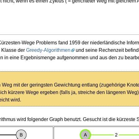
iert nicht, wenn es einen Zyklus ( = gerichteter Weg mit gleich
Kürzesten-Wege Problems fand 1959 der niederländische Inform
r Klasse der
Greedy-Algorithmen
und seine Rechenzeit befind
n in eine Ergebnismenge aufgenommen und aus den zu bearbeite
n Weg mit der geringsten Gewichtung entlang (zugehörige Kno
ich kürzere Wege ergeben (falls ja, streiche den längeren Weg)
eicht wird.
orithmus wird folgender Graph benutzt. Gesucht ist die kürzeste 