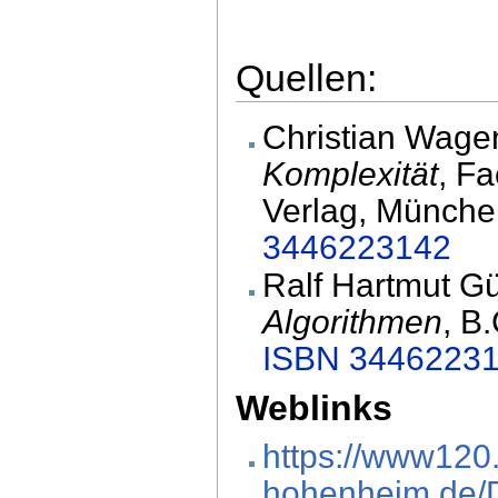
Quellen:
Christian Wage
Komplexität
, F
Verlag, Münche
3446223142
Ralf Hartmut Gü
Algorithmen
, B
ISBN 3446223
Weblinks
https://www120.
hohenheim.de/D