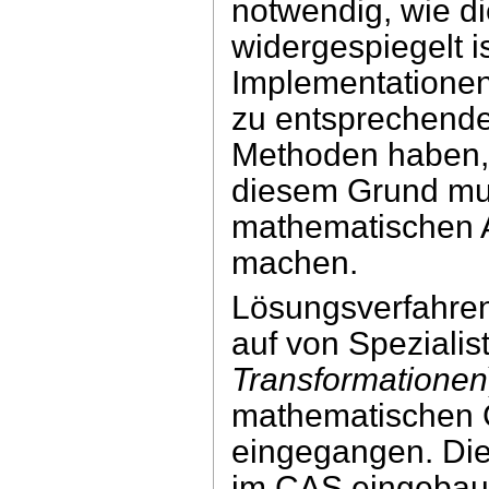
notwendig, wie d
widergespiegelt is
Implementationen
zu entsprechende
Methoden haben, j
diesem Grund mus
mathematischen A
machen.
Lösungsverfahren
auf von Speziali
Transformationen
mathematischen G
eingegangen. Di
im CAS eingebaut