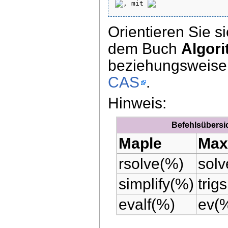
, mit 
Orientieren Sie s
dem Buch
Algor
beziehungsweise 
CAS
.
Hinweis:
Befehlsübersi
Maple
Max
rsolve(%)
sol
simplify(%)
trig
evalf(%)
ev(