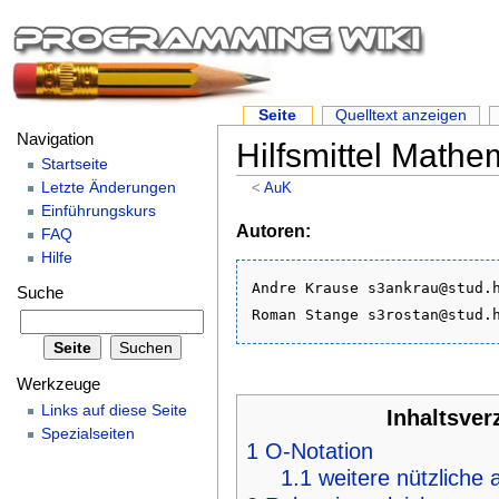
Seite
Quelltext anzeigen
Navigation
Hilfsmittel Math
Startseite
Letzte Änderungen
<
AuK
Einführungskurs
Autoren:
FAQ
Hilfe
Andre Krause s3ankrau@stud.h
Suche
Werkzeuge
Links auf diese Seite
Inhaltsver
Spezialseiten
1
O-Notation
1.1
weitere nützliche