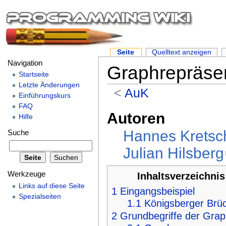
Seite
Quelltext anzeigen
Navigation
Graphrepräse
Startseite
Letzte Änderungen
<
AuK
Einführungskurs
FAQ
Autoren
Hilfe
Hannes Krets
Suche
Julian Hilsberg
Werkzeuge
Inhaltsverzeichnis
Links auf diese Seite
1
Eingangsbeispiel
Spezialseiten
1.1
Königsberger Brü
2
Grundbegriffe der Grap