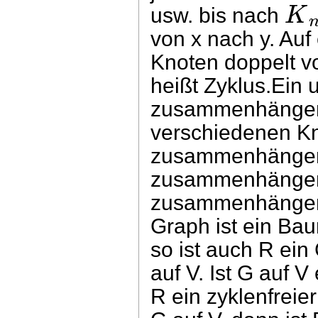
K
usw. bis nach
von x nach y. Au
Knoten doppelt vo
heißt Zyklus.Ein 
zusammenhängend
verschiedenen Kno
zusammenhängend,
zusammenhängen
zusammenhängende
Graph ist ein Bau
so ist auch R ein
auf V. Ist G auf
R ein zyklenfrei