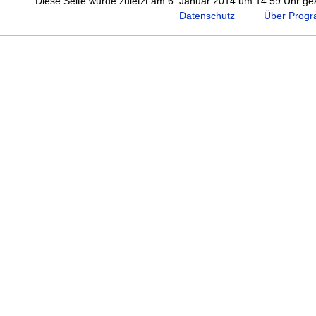
Diese Seite wurde zuletzt am 6. Januar 2014 um 14:59 Uhr ge
Datenschutz
Über Progr