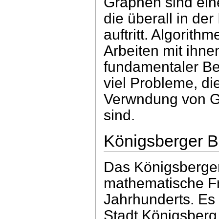
Graphen sind eine
die überall in der
auftritt. Algorithm
Arbeiten mit ihnen
fundamentaler Be
viel Probleme, di
Verwndung von Gr
sind.
Königsberger 
Das Königsberger
mathematische Fr
Jahrhunderts. Es
Stadt Königsberg