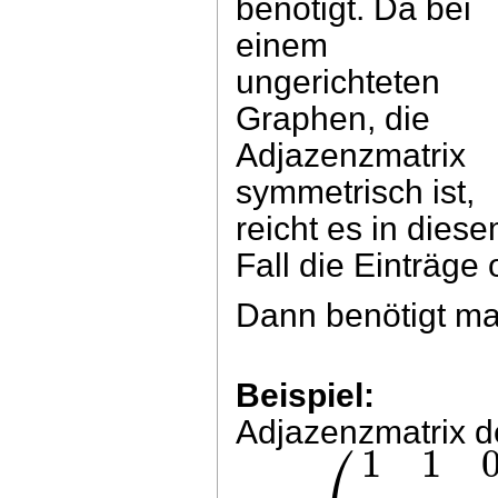
benötigt. Da bei
einem
ungerichteten
Graphen, die
Adjazenzmatrix
symmetrisch ist,
reicht es in dies
Fall die Einträge
Dann benötigt m
Beispiel:
Adjazenzmatrix d
⎛
1
1