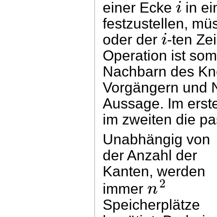
i
einer Ecke
in e
festzustellen, mü
i
oder der
-ten Ze
Operation ist som
Nachbarn des Kno
Vorgängern und N
Aussage. Im erst
im zweiten die p
Unabhängig von
der Anzahl der
Kanten, werden
2
n
immer
Speicherplätze