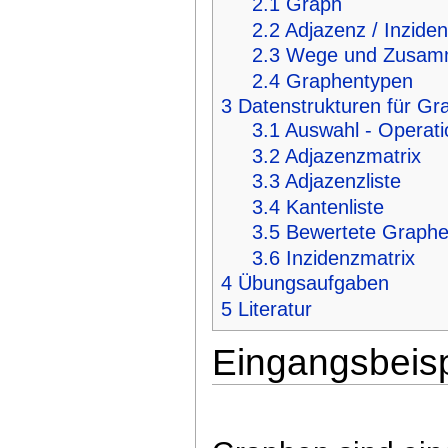
2.1
Graph
2.2
Adjazenz / Inzide
2.3
Wege und Zusam
2.4
Graphentypen
3
Datenstrukturen für Gr
3.1
Auswahl - Operati
3.2
Adjazenzmatrix
3.3
Adjazenzliste
3.4
Kantenliste
3.5
Bewertete Graph
3.6
Inzidenzmatrix
4
Übungsaufgaben
5
Literatur
Eingangsbeisp