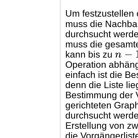
Um festzustellen
muss die Nachbar
durchsucht werden
muss die gesamte
−
n
kann bis zu
Operation abhäng
einfach ist die 
denn die Liste lie
Bestimmung der V
gerichteten Grap
durchsucht werd
Erstellung von z
die Vorgängerlist