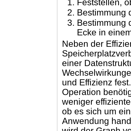
Feststellen, 
Bestimmung d
Bestimmung d
Ecke in einem
Neben der Effizie
Speicherplatzver
einer Datenstruktu
Wechselwirkunge
und Effizienz fest
Operation benötig
weniger effizient
ob es sich um ei
Anwendung hande
wird der Graph ve