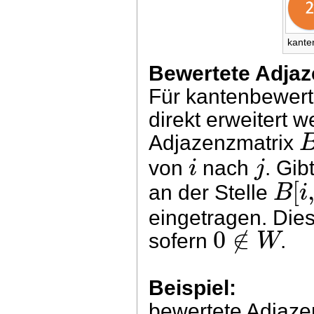
kante
Bewertete Adjaz
Für kantenbewert
direkt erweitert 
Adjazenzmatrix
i
j
von
nach
. Gib
[
B
i
an der Stelle
eingetragen. Die
0
∉
W
sofern
.
Beispiel:
bewertete Adjaze