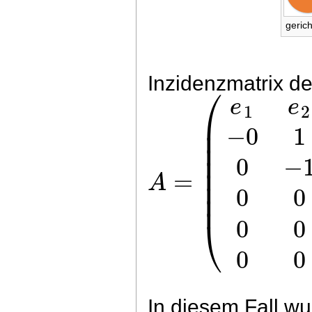
geric
Inzidenzmatrix de
⎛
e
e
1
2
⎜
⎜
−
0
1
⎜
⎜
0
−
⎜
=
A
⎜
0
0
⎜
⎝
0
0
0
0
In diesem Fall wu