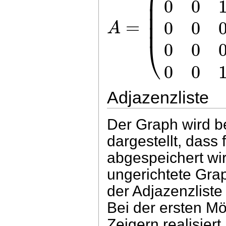
⎜
0
0
⎜
⎜
⎜
=
0
0
A
⎝
0
0
0
0
Adjazenzliste
Der Graph wird be
dargestellt, dass
abgespeichert wir
ungerichtete Grap
der Adjazenzliste
Bei der ersten Mö
Zeigern realisier