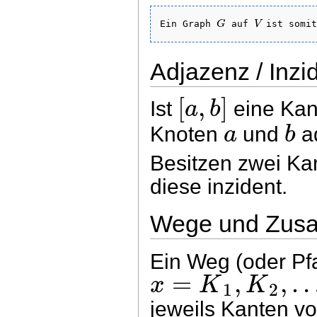
G
V
Ein Graph 
 auf 
 ist somi
Adjazenz / Inzi
[
,
]
a
b
Ist
eine Kan
a
b
Knoten
und
ad
Besitzen zwei K
diese inzident.
Wege und Zus
Ein Weg (oder Pf
=
,
,
x
K
K
1
2
jeweils Kanten v