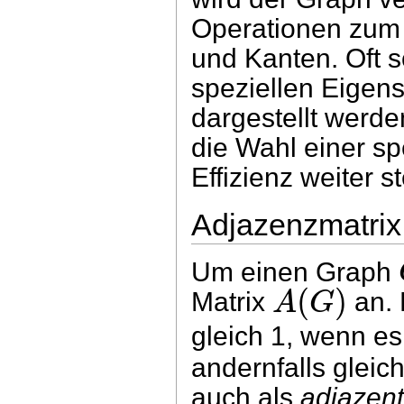
Operationen zum
und Kanten. Oft s
speziellen Eigen
dargestellt werde
die Wahl einer sp
Effizienz weiter s
Adjazenzmatrix
Um einen Graph
(
)
A
G
Matrix
an. 
gleich 1, wenn e
andernfalls glei
auch als
adjazen