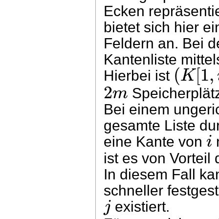
Ecken repräsentie
bietet sich hier e
Feldern an. Bei d
Kantenliste mitte
(
[
1
,
K
Hierbei ist
2
m
Speicherplätz
Bei einem ungeri
gesamte Liste du
i
eine Kante von
ist es von Vorteil
In diesem Fall ka
schneller festges
j
existiert.