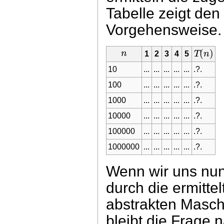
Tabelle zeigt den
Vorgehensweise.
(
)
n
T
n
1
2
3
4
5
10
...
...
...
...
...
.?.
100
...
...
...
...
...
.?.
1000
...
...
...
...
...
.?.
10000
...
...
...
...
...
.?.
100000
...
...
...
...
...
.?.
1000000
...
...
...
...
...
.?.
Wenn wir uns nun
durch die ermitte
abstrakten Maschi
bleibt die Frage 