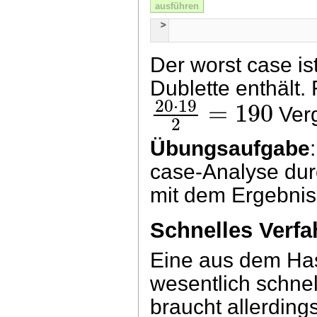
ausführen
Der worst case is
Dublette enthält.
20
⋅
19
=
190
Verg
2
Übungsaufgabe
case-Analyse dur
mit dem Ergebnis
Schnelles Verfa
Eine aus dem Hash
wesentlich schnel
braucht allerding