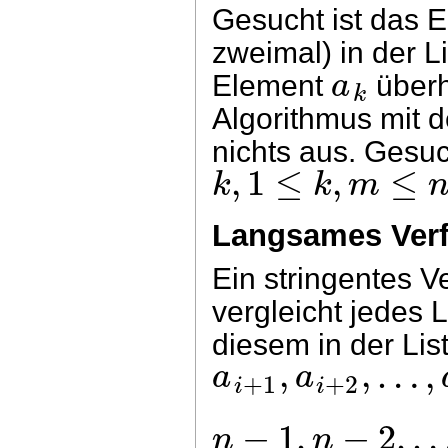
Gesucht ist das 
zweimal) in der L
a
Element
überh
k
Algorithmus mit d
nichts aus. Gesuch
,
1
≤
,
≤
k
k
m
Langsames Ver
Ein stringentes V
vergleicht jedes 
diesem in der Lis
,
,
…
,
a
a
+
1
+
2
i
i
−
1
,
−
2
,
n
n