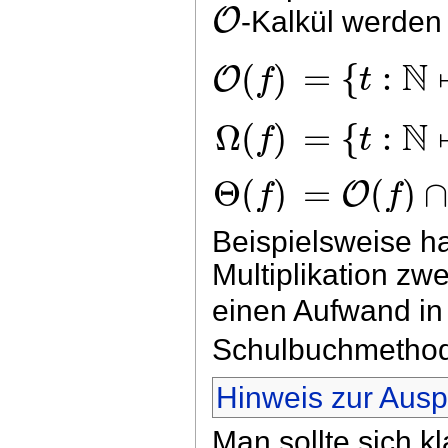
O
-Kalkül werden
N
{
:
(
)
=
O
t
f
N
Ω
(
)
=
{
:
f
t
Θ
(
)
=
(
)
O
f
f
Beispielsweise ha
Multiplikation zw
einen Aufwand i
Schulbuchmetho
Hinweis zur Aus
Man sollte sich 