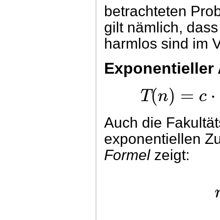
betrachteten Pro
gilt nämlich, da
harmlos sind im V
Exponentieller
(
)
=
⋅
T
n
c
Auch die Fakultät
exponentiellen 
Formel
zeigt: