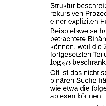
Struktur beschrei
rekursiven Prozed
einer expliziten F
Beispielsweise ha
betrachtete Binä
können, weil die 
fortgesetzten Tei
log
n
beschränkt
2
Oft ist das nicht 
binären Suche hä
wie etwa die folg
ablesen können: