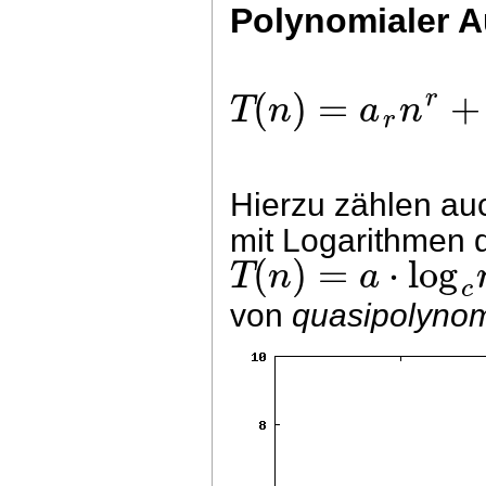
Polynomialer 
(
)
=
+
r
T
n
a
n
r
Hierzu zählen auc
mit Logarithmen 
(
)
=
⋅
log
T
n
a
c
von
quasipolynom