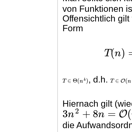
von Funktionen ist
Offensichtlich gi
Form
(
)
T
n
, d.h.
∈
Θ
(
)
∈
(
k
O
T
n
T
n
Hiernach gilt (wi
2
3
+
8
=
(
O
n
n
die Aufwandsord