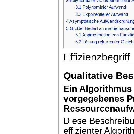
3
Polynomialer vs. exponentieller
3.1
Polynomialer Aufwand
3.2
Exponentieller Aufwand
4
Asymptotische Aufwandsordnun
5
Großer Bedarf an mathematischen
5.1
Approximation von Funkti
5.2
Lösung rekurrenter Gleic
Effizienzbegriff
Qualitative Be
Ein Algorithmus h
vorgegebenes P
Ressourcenaufwan
Diese Beschreibu
effizienter Algor