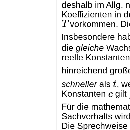
deshalb im Allg. 
Koeffizienten in 
T
vorkommen. Die
Insbesondere ha
die
gleiche
Wachst
reelle Konstante
hinreichend gro
t
schneller
als
, w
c
Konstanten
gilt
Für die mathemat
Sachverhalts wir
Die Sprechweise