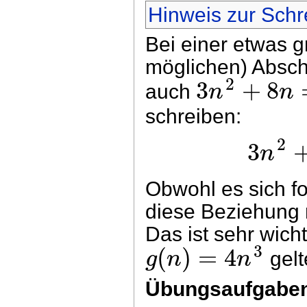
Hinweis zur Schr
Bei einer etwas 
möglichen) Absch
2
3
+
8
n
n
auch
schreiben:
2
3
n
Obwohl es sich fo
diese Beziehung n
Das ist sehr wich
3
(
)
=
4
g
n
n
gelt
Übungsaufgabe