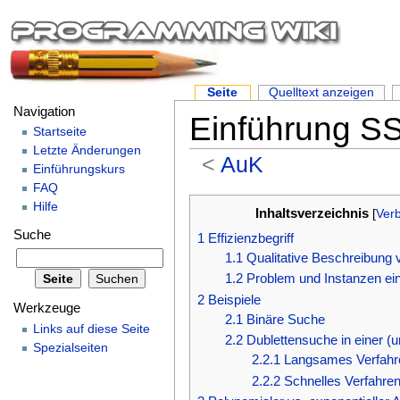
Seite
Quelltext anzeigen
Navigation
Einführung S
Startseite
Letzte Änderungen
<
AuK
Einführungskurs
FAQ
Hilfe
Inhaltsverzeichnis
[
Ver
Suche
1
Effizienzbegriff
1.1
Qualitative Beschreibung v
1.2
Problem und Instanzen ei
2
Beispiele
Werkzeuge
2.1
Binäre Suche
Links auf diese Seite
2.2
Dublettensuche in einer (un
Spezialseiten
2.2.1
Langsames Verfahr
2.2.2
Schnelles Verfahre