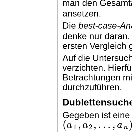
man den Gesamt
ansetzen.
Die
best-case-An
denke nur daran,
ersten Vergleich 
Auf die Untersu
verzichten. Hier
Betrachtungen mi
durchzuführen.
Dublettensuche 
Gegeben ist eine 
(
,
,
…
,
a
a
a
1
2
n