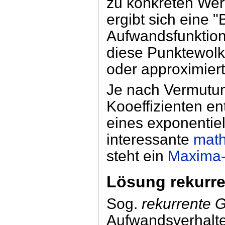
zu konkreten Wert
ergibt sich eine 
Aufwandsfunktion i
diese Punktewolke
oder approximiert
Je nach Vermutun
Kooeffizienten e
eines exponentiel
interessante
mat
steht ein
Maxima-
Lösung rekurre
Sog.
rekurrente 
Aufwandsverhalt