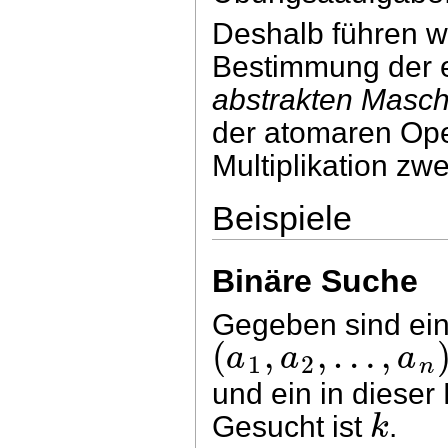
Deshalb führen wi
Bestimmung der e
abstrakten Masch
der atomaren Ope
Multiplikation zwe
Beispiele
Binäre Suche
Gegeben sind eine
(
,
,
…
,
a
a
a
1
2
n
und ein in dieser
k
Gesucht ist
.