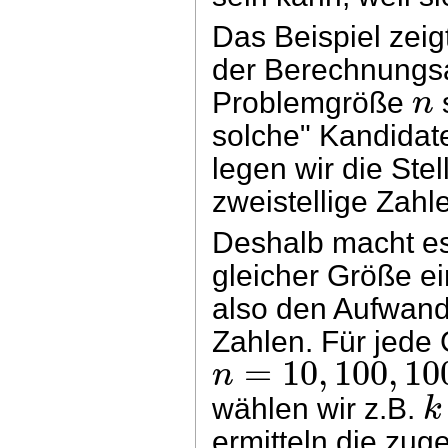
Das Beispiel zeig
der Berechnungs
n
Problemgröße
s
solche" Kandidat
legen wir die Stel
zweistellige Zahl
Deshalb macht es
gleicher Größe ei
also den Aufwand 
Zahlen. Für jede 
=
10
,
100
,
10
n
k
wählen wir z.B.
ermitteln die zug