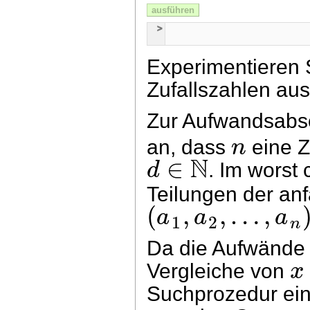
ausführen
Experimentieren 
Zufallszahlen au
Zur Aufwandsabs
n
an, dass
eine Z
N
∈
d
. Im worst
Teilungen der an
(
,
,
…
,
a
a
a
1
2
n
Da die Aufwände 
x
Vergleiche von
Suchprozedur ei