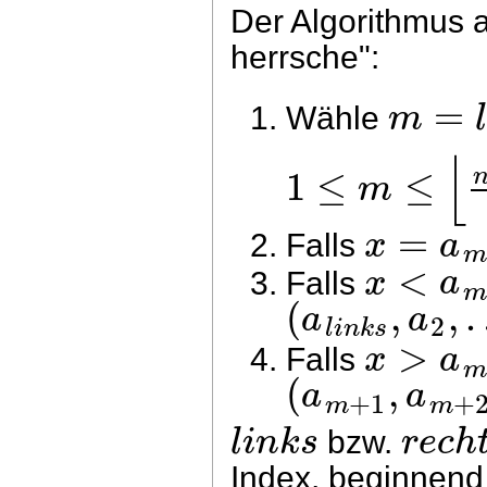
Der Algorithmus a
herrsche":
=
m
Wähle
⌊
1
≤
≤
m
=
x
a
Falls
<
x
a
Falls
(
,
,
a
a
2
l
i
n
k
s
>
x
a
Falls
(
,
a
a
+
1
+
m
m
l
i
n
k
s
r
e
c
h
bzw.
Index, beginnend