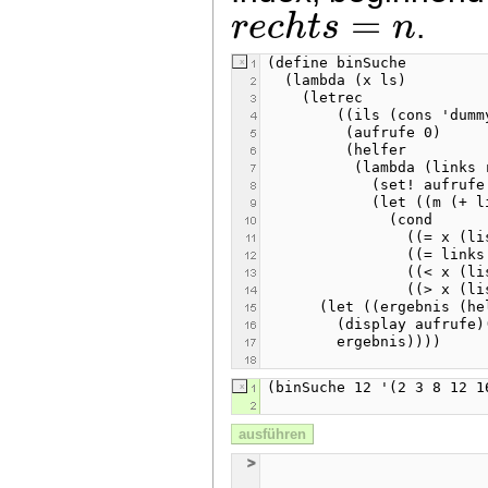
=
r
e
c
h
t
s
n
.
ausführen